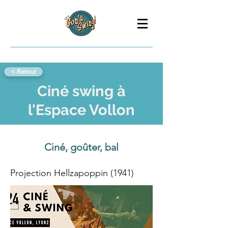
< Retour
Ciné swing à
l'Espace Vollon
Ciné, goûter, bal
Projection Hellzapoppin (1941)