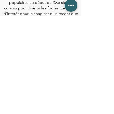
populaires au début du XXe siècle,
conçus pour divertir les foules. Le regain
d'intérêt pour le shag est plus récent que
le lindy hop. Propulsé par la performance
des danseurs Stephen Sayer et Chandrae
Roettig en 2013, les cours et festivals de
collegiate shag bourgeonnent partout en
Europe et dans le monde.
Solo jazz